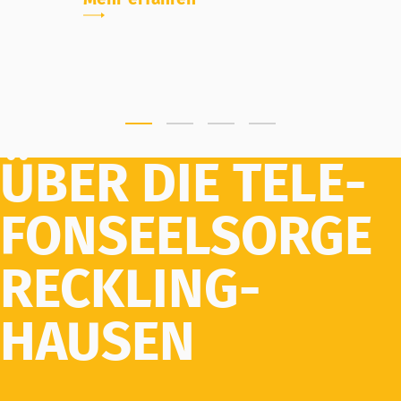
ÜBER DIE TELE­
FON­SEEL­SORGE
RECK­LING­
HAUSEN